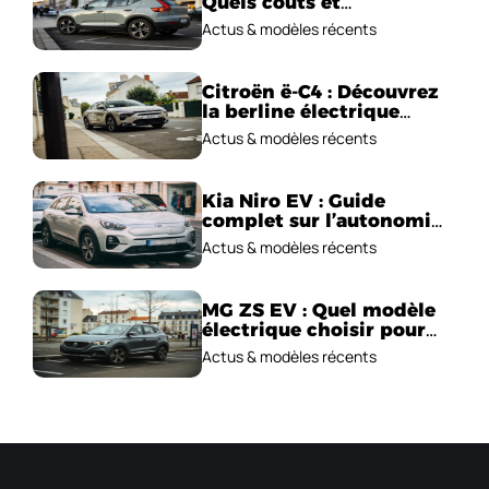
Quels coûts et
performances
Actus & modèles récents
électriques ?
Citroën ë-C4 : Découvrez
la berline électrique
emblématique!
Actus & modèles récents
Kia Niro EV : Guide
complet sur l’autonomie
et le prix !
Actus & modèles récents
MG ZS EV : Quel modèle
électrique choisir pour
2026 ?
Actus & modèles récents