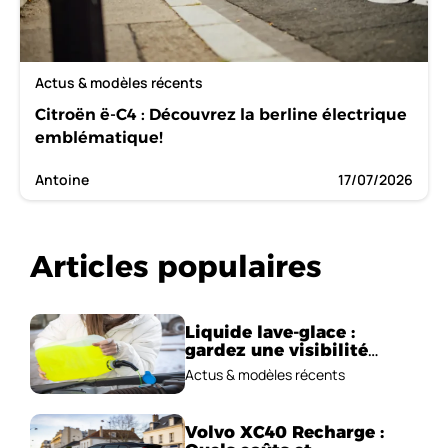
Actus & modèles récents
Citroën ë-C4 : Découvrez la berline électrique
emblématique!
Antoine
17/07/2026
Articles populaires
Liquide lave-glace :
gardez une visibilité
parfaite en voiture
Actus & modèles récents
Volvo XC40 Recharge :