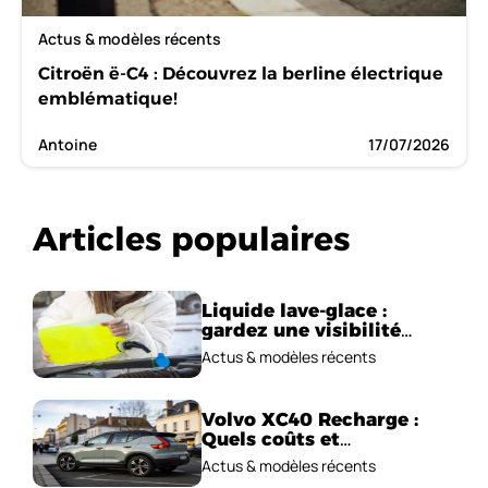
Actus & modèles récents
Citroën ë-C4 : Découvrez la berline électrique
emblématique!
Antoine
17/07/2026
Articles populaires
Liquide lave-glace :
gardez une visibilité
parfaite en voiture
Actus & modèles récents
Volvo XC40 Recharge :
Quels coûts et
performances
Actus & modèles récents
électriques ?