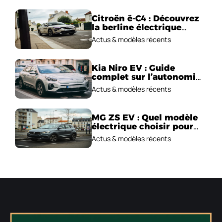
Citroën ë-C4 : Découvrez
la berline électrique
emblématique!
Actus & modèles récents
Kia Niro EV : Guide
complet sur l’autonomie
et le prix !
Actus & modèles récents
MG ZS EV : Quel modèle
électrique choisir pour
2026 ?
Actus & modèles récents