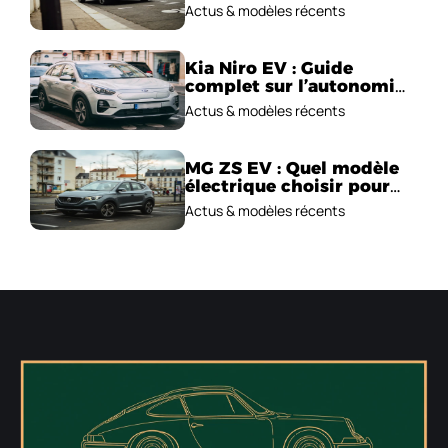
emblématique!
Actus & modèles récents
Kia Niro EV : Guide
complet sur l’autonomie
et le prix !
Actus & modèles récents
MG ZS EV : Quel modèle
électrique choisir pour
2026 ?
Actus & modèles récents