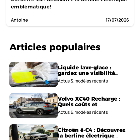
emblématique!
Antoine
17/07/2026
Articles populaires
Liquide lave-glace :
gardez une visibilité
parfaite en voiture
Actus & modèles récents
Volvo XC40 Recharge :
Quels coûts et
performances
Actus & modèles récents
électriques ?
Citroën ë-C4 : Découvrez
la berline électrique