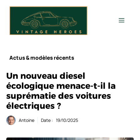
Aller
au
contenu
Men
Actus & modèles récents
Un nouveau diesel
écologique menace-t-il la
suprématie des voitures
électriques ?
Antoine
Date :
19/10/2025