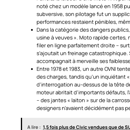
noté chez un modèle lancé en 1958 puis
subversive, son pilotage fut un supplic
performances restaient pénibles, même
Dans la catégorie des dangers publics,
usine à veuves ». Moto rapide certes, ma
filer en ligne parfaitement droite – su
s’ajoutait un freinage catastrophique. Sa
accompagnait à merveille ses faibless
Entre 1978 et 1983, un autre OVNI tente
des charges, tandis qu’un inquiétant « 
d’interrogation au-dessus de la tête d
moteur abritait d’importants défauts, 
– des jantes « laiton » sur de la carrosse
designers n’avaient décidément pas peu
A lire :
1,5 fois plus de Civic vendues que de S