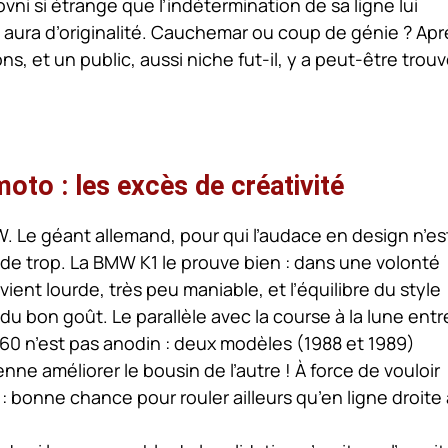
vni si étrange que l’indétermination de sa ligne lui
 aura d’originalité. Cauchemar ou coup de génie ? Apr
s, et un public, aussi niche fut-il, y a peut-être trou
moto : les excès de créativité
 Le géant allemand, pour qui l’audace en design n’es
s de trop. La BMW K1 le prouve bien : dans une volonté
ent lourde, très peu maniable, et l’équilibre du style
u bon goût. Le parallèle avec la course à la lune entr
60 n’est pas anodin : deux modèles (1988 et 1989)
ienne améliorer le bousin de l’autre ! À force de vouloir
le : bonne chance pour rouler ailleurs qu’en ligne droite