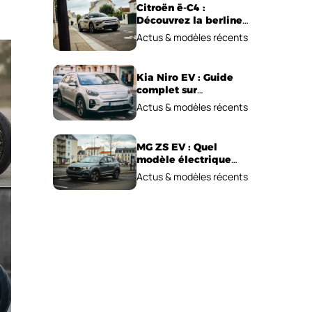
Citroën ë-C4 :
Découvrez la berline
électrique
Actus & modèles récents
emblématique!
Kia Niro EV : Guide
complet sur
l’autonomie et le prix !
Actus & modèles récents
MG ZS EV : Quel
modèle électrique
choisir pour 2026 ?
Actus & modèles récents