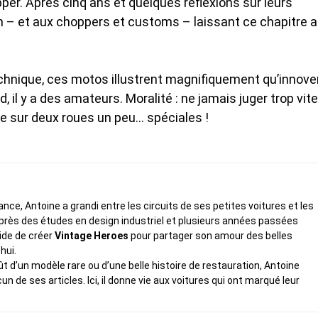
pper. Après cinq ans et quelques réflexions sur leurs
son – et aux choppers et customs – laissant ce chapitre 
chnique, ces motos illustrent magnifiquement qu’innover
, il y a des amateurs. Moralité : ne jamais juger trop vite
le sur deux roues un peu… spéciales !
ce, Antoine a grandi entre les circuits de ses petites voitures et les
rès des études en design industriel et plusieurs années passées
cide de créer
Vintage Heroes
pour partager son amour des belles
hui.
fût d’un modèle rare ou d’une belle histoire de restauration, Antoine
de ses articles. Ici, il donne vie aux voitures qui ont marqué leur