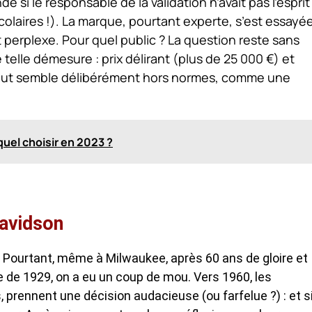
 si le responsable de la validation n’avait pas l’esprit
scolaires !). La marque, pourtant experte, s’est essayé
t perplexe. Pour quel public ? La question reste sans
telle démesure : prix délirant (plus de 25 000 €) et
out semble délibérément hors normes, comme une
uel choisir en 2023 ?
Davidson
. Pourtant, même à Milwaukee, après 60 ans de gloire et
e de 1929, on a eu un coup de mou. Vers 1960, les
 prennent une décision audacieuse (ou farfelue ?) : et s