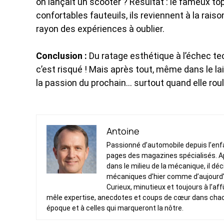
on lançait un scooter ? Résultat : le fameux to
confortables fauteuils, ils reviennent à la rai
rayon des expériences à oublier.
Conclusion :
Du ratage esthétique à l’échec te
c’est risqué ! Mais après tout, même dans le laid
la passion du prochain… surtout quand elle rou
Antoine
Passionné d’automobile depuis l’enfan
pages des magazines spécialisés. Ap
dans le milieu de la mécanique, il dé
mécaniques d’hier comme d’aujourd’
Curieux, minutieux et toujours à l’af
mêle expertise, anecdotes et coups de cœur dans chacun 
époque et à celles qui marqueront la nôtre.