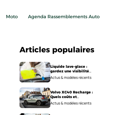
Moto
Agenda Rassemblements Auto
Articles populaires
Liquide lave-glace :
gardez une visibilité
parfaite en voiture
Actus & modèles récents
Volvo XC40 Recharge :
Quels coûts et
performances
Actus & modèles récents
électriques ?