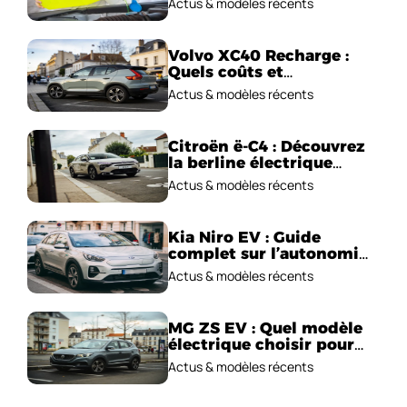
Actus & modèles récents
Volvo XC40 Recharge :
Quels coûts et
performances
Actus & modèles récents
électriques ?
Citroën ë-C4 : Découvrez
la berline électrique
emblématique!
Actus & modèles récents
Kia Niro EV : Guide
complet sur l’autonomie
et le prix !
Actus & modèles récents
MG ZS EV : Quel modèle
électrique choisir pour
2026 ?
Actus & modèles récents