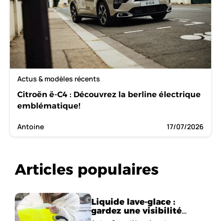
Actus & modèles récents
Citroën ë-C4 : Découvrez la berline électrique
emblématique!
Antoine
17/07/2026
Articles populaires
Liquide lave-glace :
gardez une visibilité
parfaite en voiture