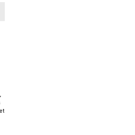
,
s
et