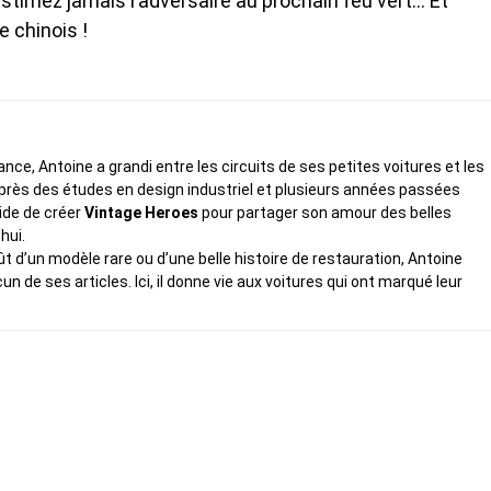
-estimez jamais l’adversaire au prochain feu vert… Et
re chinois !
ce, Antoine a grandi entre les circuits de ses petites voitures et les
rès des études en design industriel et plusieurs années passées
cide de créer
Vintage Heroes
pour partager son amour des belles
hui.
fût d’un modèle rare ou d’une belle histoire de restauration, Antoine
de ses articles. Ici, il donne vie aux voitures qui ont marqué leur