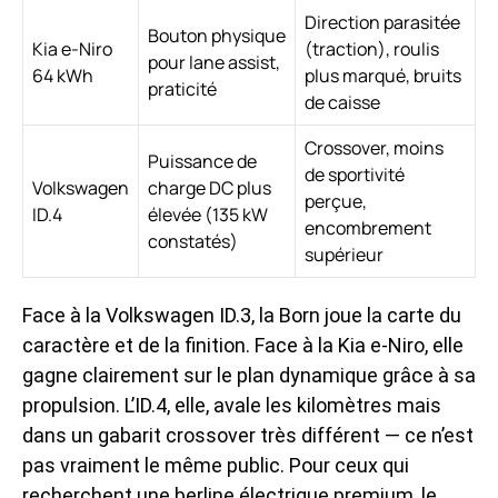
Direction parasitée
Bouton physique
Kia e-Niro
(traction), roulis
pour lane assist,
64 kWh
plus marqué, bruits
praticité
de caisse
Crossover, moins
Puissance de
de sportivité
Volkswagen
charge DC plus
perçue,
ID.4
élevée (135 kW
encombrement
constatés)
supérieur
Face à la Volkswagen ID.3, la Born joue la carte du
caractère et de la finition. Face à la Kia e-Niro, elle
gagne clairement sur le plan dynamique grâce à sa
propulsion. L’ID.4, elle, avale les kilomètres mais
dans un gabarit crossover très différent — ce n’est
pas vraiment le même public. Pour ceux qui
recherchent une
berline électrique premium
, le