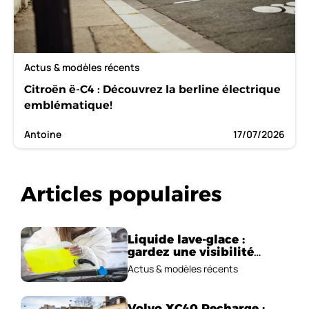
Actus & modèles récents
Citroën ë-C4 : Découvrez la berline électrique
emblématique!
Antoine
17/07/2026
Articles populaires
Liquide lave-glace :
gardez une visibilité
parfaite en voiture
Actus & modèles récents
Volvo XC40 Recharge :