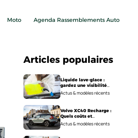
Moto
Agenda Rassemblements Auto
Articles populaires
Liquide lave-glace :
gardez une visibilité
parfaite en voiture
Actus & modèles récents
Volvo XC40 Recharge :
Quels coûts et
performances
Actus & modèles récents
électriques ?