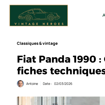
Aller
au
contenu
A
Classiques & vintage
Fiat Panda 1990 :
fiches technique
Antoine
Date :
02/03/2026