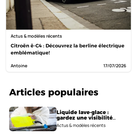
Actus & modèles récents
Citroën ë-C4 : Découvrez la berline électrique
emblématique!
Antoine
17/07/2026
Articles populaires
Liquide lave-glace :
gardez une visibilité
parfaite en voiture
Actus & modèles récents