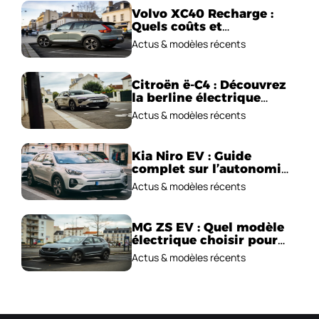
Volvo XC40 Recharge :
Quels coûts et
performances
Actus & modèles récents
électriques ?
Citroën ë-C4 : Découvrez
la berline électrique
emblématique!
Actus & modèles récents
Kia Niro EV : Guide
complet sur l’autonomie
et le prix !
Actus & modèles récents
MG ZS EV : Quel modèle
électrique choisir pour
2026 ?
Actus & modèles récents