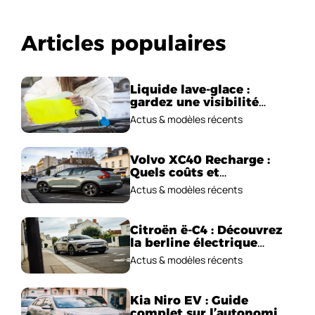
Articles populaires
Liquide lave-glace :
gardez une visibilité
parfaite en voiture
Actus & modèles récents
Volvo XC40 Recharge :
Quels coûts et
performances
Actus & modèles récents
électriques ?
Citroën ë-C4 : Découvrez
la berline électrique
emblématique!
Actus & modèles récents
Kia Niro EV : Guide
complet sur l’autonomie