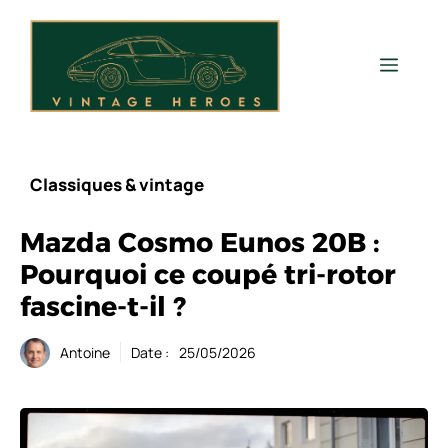
Aller
au
contenu
Men
Classiques & vintage
Mazda Cosmo Eunos 20B :
Pourquoi ce coupé tri-rotor
fascine-t-il ?
Antoine
Date :
25/05/2026