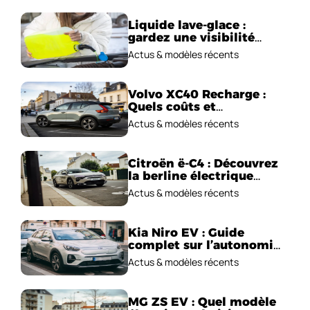
Liquide lave-glace :
gardez une visibilité
parfaite en voiture
Actus & modèles récents
Volvo XC40 Recharge :
Quels coûts et
performances
Actus & modèles récents
électriques ?
Citroën ë-C4 : Découvrez
la berline électrique
emblématique!
Actus & modèles récents
Kia Niro EV : Guide
complet sur l’autonomie
et le prix !
Actus & modèles récents
MG ZS EV : Quel modèle