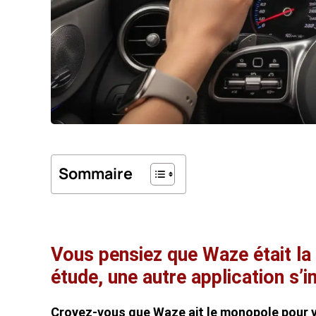
Sommaire
Vous pensiez que Waze était la 
étude, une autre application s’
Croyez-vous que Waze ait le monopole pour 