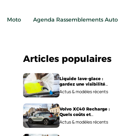
Moto
Agenda Rassemblements Auto
Articles populaires
Liquide lave-glace :
gardez une visibilité
parfaite en voiture
Actus & modèles récents
Volvo XC40 Recharge :
Quels coûts et
performances
Actus & modèles récents
électriques ?