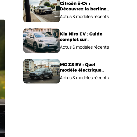
Citroën ë-C4 :
Découvrez la berline
électrique
Actus & modèles récents
emblématique!
Kia Niro EV : Guide
complet sur
l’autonomie et le prix !
Actus & modèles récents
MG ZS EV : Quel
modèle électrique
choisir pour 2026 ?
Actus & modèles récents