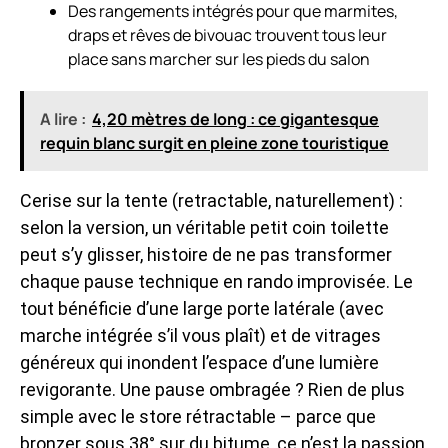
Des rangements intégrés pour que marmites,
draps et rêves de bivouac trouvent tous leur
place sans marcher sur les pieds du salon
A lire :
4,20 mètres de long : ce gigantesque
requin blanc surgit en pleine zone touristique
Cerise sur la tente (retractable, naturellement) :
selon la version, un véritable petit coin toilette
peut s’y glisser, histoire de ne pas transformer
chaque pause technique en rando improvisée. Le
tout bénéficie d’une large porte latérale (avec
marche intégrée s’il vous plaît) et de vitrages
généreux qui inondent l’espace d’une lumière
revigorante. Une pause ombragée ? Rien de plus
simple avec le store rétractable – parce que
bronzer sous 38° sur du bitume, ce n’est la passion