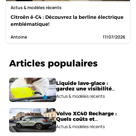
Actus & modèles récents
Citroën ë-C4 : Découvrez la berline électrique
emblématique!
Antoine
17/07/2026
Articles populaires
Liquide lave-glace :
gardez une visibilité
parfaite en voiture
Actus & modèles récents
Volvo XC40 Recharge :
Quels coûts et
performances
Actus & modèles récents
électriques ?