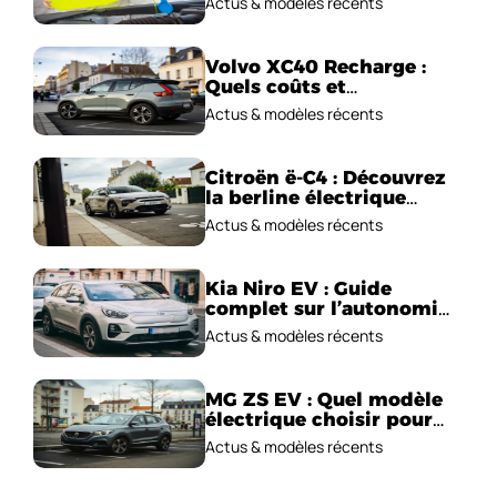
Actus & modèles récents
Volvo XC40 Recharge :
Quels coûts et
performances
Actus & modèles récents
électriques ?
Citroën ë-C4 : Découvrez
la berline électrique
emblématique!
Actus & modèles récents
Kia Niro EV : Guide
complet sur l’autonomie
et le prix !
Actus & modèles récents
MG ZS EV : Quel modèle
électrique choisir pour
2026 ?
Actus & modèles récents