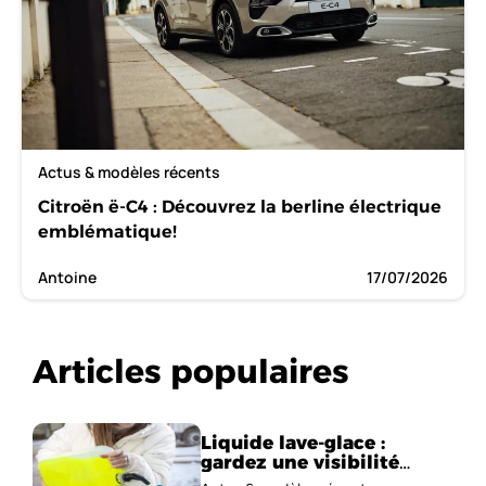
Actus & modèles récents
Citroën ë-C4 : Découvrez la berline électrique
emblématique!
Antoine
17/07/2026
Articles populaires
Liquide lave-glace :
gardez une visibilité
parfaite en voiture