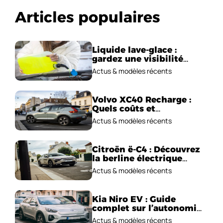
Articles populaires
Liquide lave-glace :
gardez une visibilité
parfaite en voiture
Actus & modèles récents
Volvo XC40 Recharge :
Quels coûts et
performances
Actus & modèles récents
électriques ?
Citroën ë-C4 : Découvrez
la berline électrique
emblématique!
Actus & modèles récents
Kia Niro EV : Guide
complet sur l’autonomie
et le prix !
Actus & modèles récents