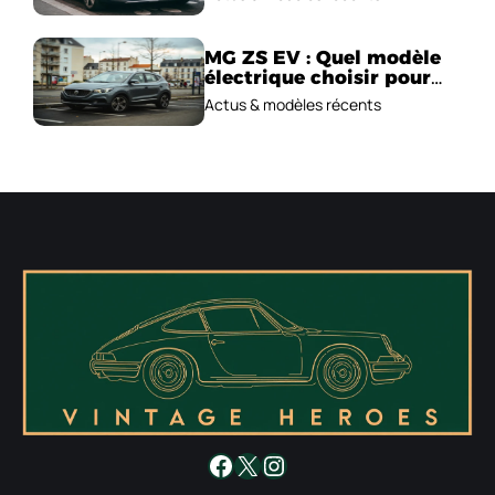
MG ZS EV : Quel modèle
électrique choisir pour
2026 ?
Actus & modèles récents
Facebook
X
Instagram