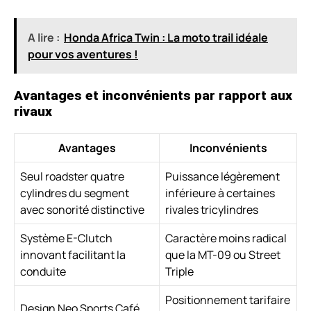
A lire :
Honda Africa Twin : La moto trail idéale
pour vos aventures !
Avantages et inconvénients par rapport aux
rivaux
Avantages
Inconvénients
Seul roadster quatre
Puissance légèrement
cylindres du segment
inférieure à certaines
avec sonorité distinctive
rivales tricylindres
Système E-Clutch
Caractère moins radical
innovant facilitant la
que la MT-09 ou Street
conduite
Triple
Positionnement tarifaire
Design Neo Sports Café