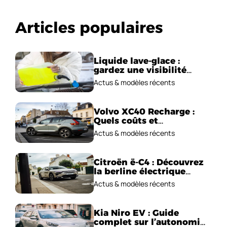
Articles populaires
Liquide lave-glace :
gardez une visibilité
parfaite en voiture
Actus & modèles récents
Volvo XC40 Recharge :
Quels coûts et
performances
Actus & modèles récents
électriques ?
Citroën ë-C4 : Découvrez
la berline électrique
emblématique!
Actus & modèles récents
Kia Niro EV : Guide
complet sur l’autonomie