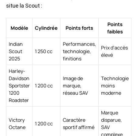
situe la Scout :
Points
Modèle
Cylindrée
Points forts
faibles
Indian
Performances,
Prix d’accès
Scout
1 250 cc
technologie,
élevé
2025
finitions
Harley-
Davidson
Image de
Technologie
Sportster
1 200 cc
marque,
moins
1200
réseau SAV
moderne
Roadster
Marque
Victory
Caractère
disparue,
1 200 cc
Octane
sportif affirmé
SAV
complexe