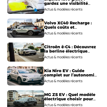
gardez une visibilité
parfaite en voiture
Actus & modèles récents
Volvo XC40 Recharge :
Quels coûts et
performances
Actus & modèles récents
électriques ?
Citroën ë-C4 : Découvrez
la berline électrique
emblématique!
Actus & modèles récents
Kia Niro EV : Guide
complet sur l’autonomie
et le prix !
Actus & modèles récents
MG ZS EV : Quel modèle
électrique choisir pour
2026 ?
Actus & modèles récents