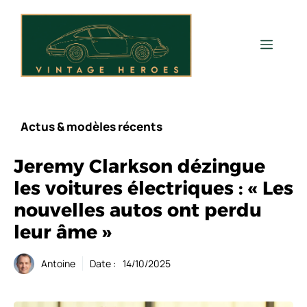
Aller
au
contenu
Men
Actus & modèles récents
Jeremy Clarkson dézingue
les voitures électriques : « Les
nouvelles autos ont perdu
leur âme »
Antoine
Date :
14/10/2025