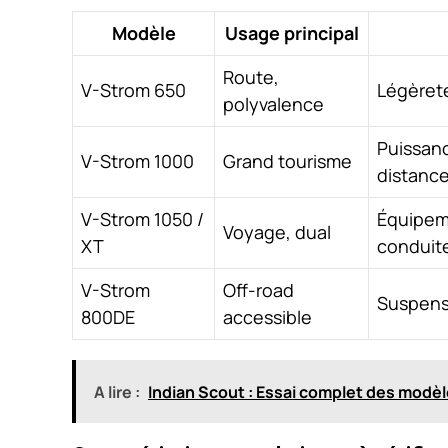
Modèle
Usage principal
Route,
V-Strom 650
Légèreté,
polyvalence
Puissanc
V-Strom 1000
Grand tourisme
distanc
V-Strom 1050 /
Équipem
Voyage, dual
XT
conduit
V-Strom
Off-road
Suspensi
800DE
accessible
A lire :
Indian Scout : Essai complet des modèl