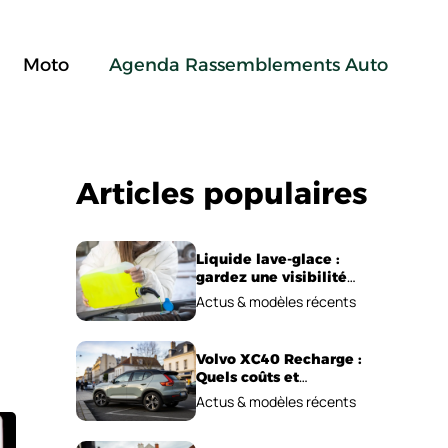
Moto
Agenda Rassemblements Auto
Articles populaires
Liquide lave-glace :
gardez une visibilité
parfaite en voiture
Actus & modèles récents
Volvo XC40 Recharge :
Quels coûts et
performances
Actus & modèles récents
électriques ?