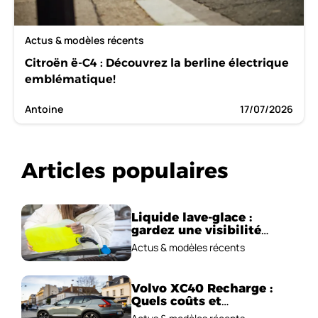
Actus & modèles récents
Citroën ë-C4 : Découvrez la berline électrique
emblématique!
Antoine
17/07/2026
Articles populaires
Liquide lave-glace :
gardez une visibilité
parfaite en voiture
Actus & modèles récents
Volvo XC40 Recharge :
Quels coûts et
performances