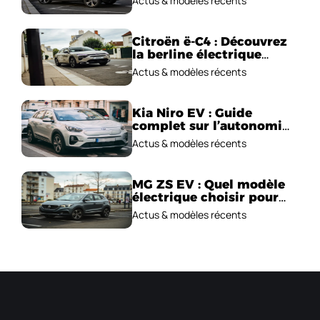
Actus & modèles récents
électriques ?
Citroën ë-C4 : Découvrez
la berline électrique
emblématique!
Actus & modèles récents
Kia Niro EV : Guide
complet sur l’autonomie
et le prix !
Actus & modèles récents
MG ZS EV : Quel modèle
électrique choisir pour
2026 ?
Actus & modèles récents